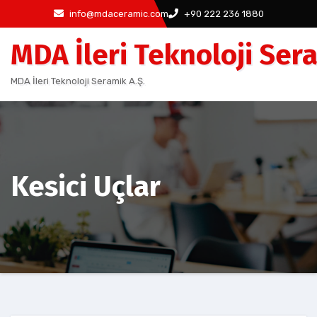
Skip
info@mdaceramic.com
+90 222 236 1880
to
MDA İleri Teknoloji Sera
content
MDA İleri Teknoloji Seramik A.Ş.
Kesici Uçlar